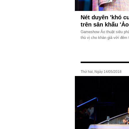
Nét duyên 'khó c
trên sân khấu 'Ảo
Gameshow Ảo thuật siêu phàm
thú vị cho khán giả với đêm
Thứ hai, Ngày 14/05/2018